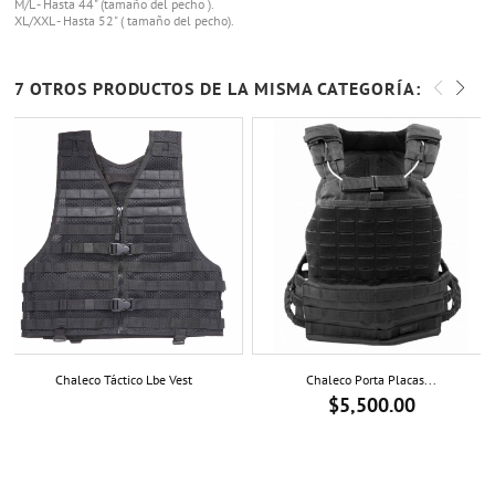
M/L - Hasta 44" (tamaño del pecho ).
XL/XXL - Hasta 52" ( tamaño del pecho).
7 OTROS PRODUCTOS DE LA MISMA CATEGORÍA:
Chaleco Táctico Lbe Vest
Chaleco Porta Placas...
$5,500.00
Precio