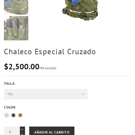
Chaleco Especial Cruzado
$2,500.00
IVA incluido
TALLA
COLOR
Black
Coyote TAN
Verde OD
AÑADIR AL CARRITO