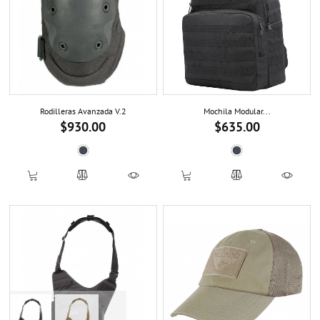
Rodilleras Avanzada V.2
Mochila Modular...
$930.00
$635.00
Precio
Precio
Black
Negro