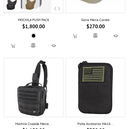
Previous
Next
MOCHILA PUSH PACK
Gorra Marca Condor
$1,800.00
$270.00
Precio
Precio
Black 019
Mochila Cruzada Marca...
Porta Accesorios MA16...