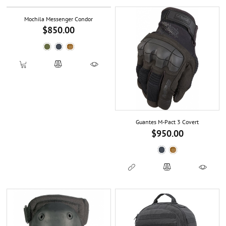
Mochila Messenger Condor
$850.00
Precio
Verde OD
Black
Coyote TAN
Guantes M-Pact 3 Covert
$950.00
Precio
Black
Coyote