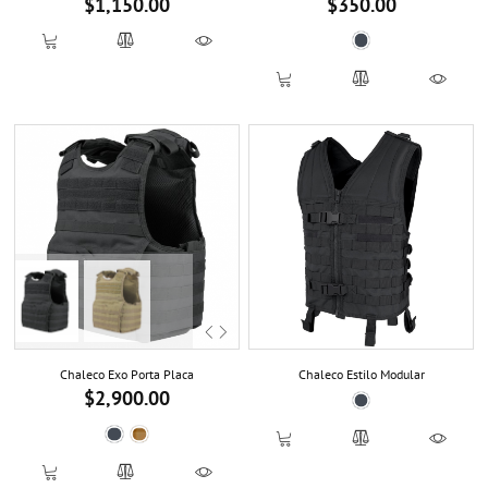
$1,150.00
$350.00
Precio
Precio
Black
Previous
Next
Chaleco Exo Porta Placa
Chaleco Estilo Modular
$2,900.00
Precio
Black
Black
Coyote TAN