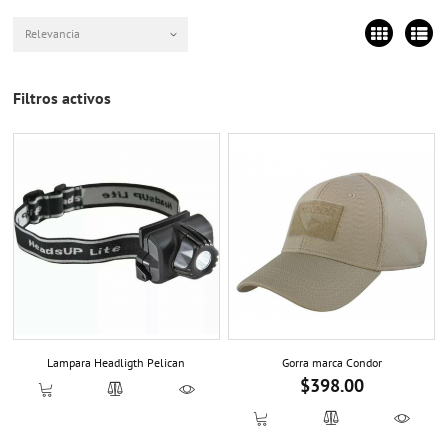
Relevancia
Filtros activos
Lampara Headligth Pelican
Gorra marca Condor
$398.00
Precio
Previous
Next